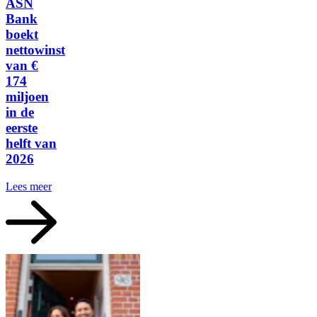
ASN
Bank
boekt
nettowinst
van €
174
miljoen
in de
eerste
helft van
2026
Lees meer