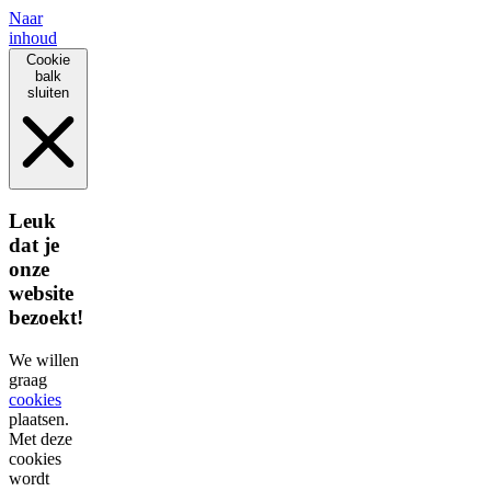
Naar
inhoud
Cookie
balk
sluiten
Leuk
dat je
onze
website
bezoekt!
We willen
graag
cookies
plaatsen.
Met deze
cookies
wordt